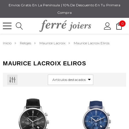
Envíos Gratis En La Península | 10% De Descuento En Tu Primera
Compra
0
Inicio
Relojes
Maurice Lacroix
Maurice Lacroix Eliros
MAURICE LACROIX ELIROS