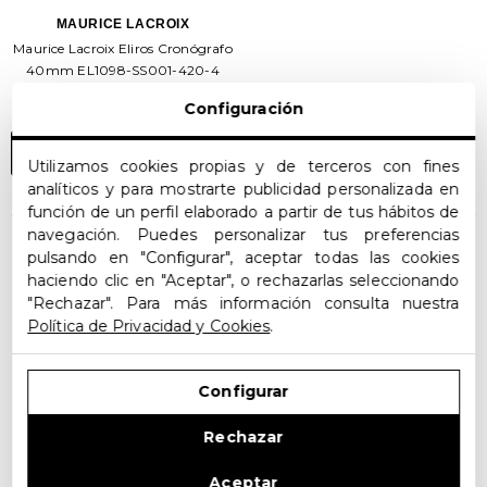
MAURICE LACROIX
Maurice Lacroix Eliros Cronógrafo
40mm EL1098-SS001-420-4
1 100,00€
Configuración
PRE-ORDENAR AHORA
Utilizamos cookies propias y de terceros con fines
analíticos y para mostrarte publicidad personalizada en
función de un perfil elaborado a partir de tus hábitos de
navegación. Puedes personalizar tus preferencias
pulsando en "Configurar", aceptar todas las cookies
NO HAY MÁS PRODUCTOS
haciendo clic en "Aceptar", o rechazarlas seleccionando
"Rechazar". Para más información consulta nuestra
Política de Privacidad y Cookies
.
Configurar
Relojes Maurice Lacroix Eliros –
Rechazar
Estilo Refinado y Suizo
Aceptar