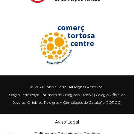
© 2026 Joieria Ferré. All Rights Reserved.
Sergio Ferré Royo - Número de Colegiado: 02887 | Colegio Oficial de
Joyeros, Orfebres, Relojeros y Gemólogos de Cataluña (JORGC)
Aviso Legal
Política de Privacidad y Cookies