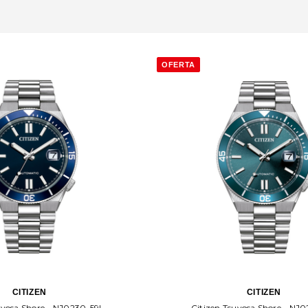
OFERTA
CITIZEN
CITIZEN
uyosa Shore - NJ0230-59L
Citizen Tsuyosa Shore - NJ0