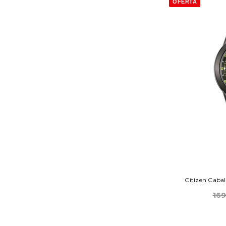
OFERTA
Citizen Caba
16