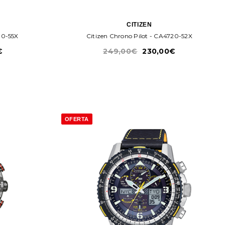
CITIZEN
80-55X
Citizen Chrono Pilot - CA4720-52X
€
249,00€
230,00€
OFERTA