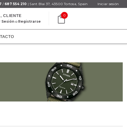
7
/
687 554 210
| Sant Blai 37, 43500 Tortosa, Spain
Iniciar sesión
0
, CLIENTE
r Sesión
o
Registrarse
TACTO