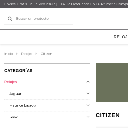
Envíos Gratis En La Península | 10% De Descuento En Tu Primera Comp
Buscar
RELOJ
Inicio
Relojes
Citizen
CATEGORÍAS
Relojes
Jaguar
Maurice Lacroix
CITIZEN
Seiko