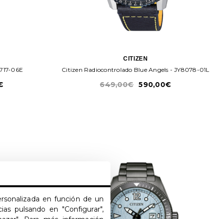
CITIZEN
4717-06E
Citizen Radiocontrolado Blue Angels - JY8078-01L
€
649,00€
590,00€
personalizada en función de un
ias pulsando en "Configurar",