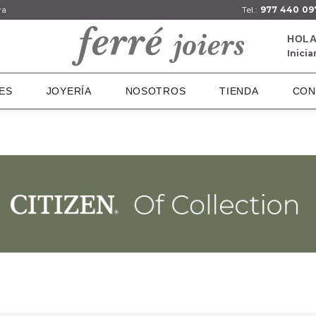
ra
Tel.:
977 440 09
HOLA
Inicia
ES
JOYERÍA
NOSOTROS
TIENDA
CON