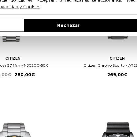
aciendo clic en "Aceptar", o rechazarlas seleccionando "Rec
rivacidad y Cookies
.
Rechazar
CITIZEN
CITIZEN
uyosa 37 Mm - NJ0200-50X
Citizen Chrono Sporty - AT
,00€
280,00€
269,00€