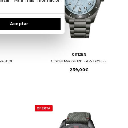
hazar". Para más información
Aceptar
CITIZEN
2569-80L
Citizen Marine 188 - AW1887-56L
239,00€
OFERTA