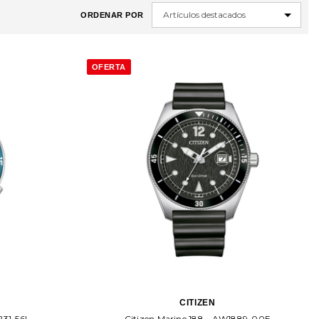
ORDENAR POR
OFERTA
CITIZEN
231-56L
Citizen Marine 188 - AW1889-00E