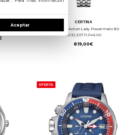
hazar". Para más información
CERTINA
Aceptar
8391-51X
Certina DS Action Lady Powermatic 80
C032.207.11.046.00
€
819,00€
OFERTA