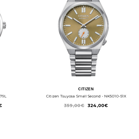
CITIZEN
-79L
Citizen Tsuyosa Small Second - NK5010-51X
€
359,00€
324,00€