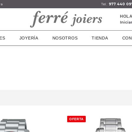
ra
Tel.:
977 440 09
HOLA
Inicia
ES
JOYERÍA
NOSOTROS
TIENDA
CON
OFERTA