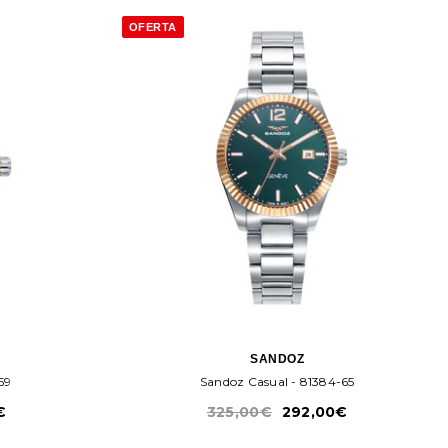
OFERTA
SANDOZ
59
Sandoz Casual - 81384-65
€
325,00€
292,00€