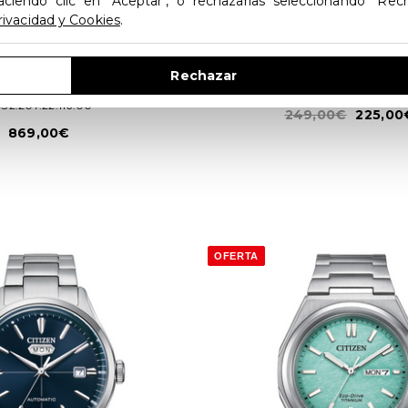
aciendo clic en "Aceptar", o rechazarlas seleccionando "Rec
rivacidad y Cookies
.
CERTINA
CITIZEN
Rechazar
Action Lady Powermatic 80
Citizen Automatico C7 - NH
32.207.22.116.00
249,00€
225,00
869,00€
OFERTA