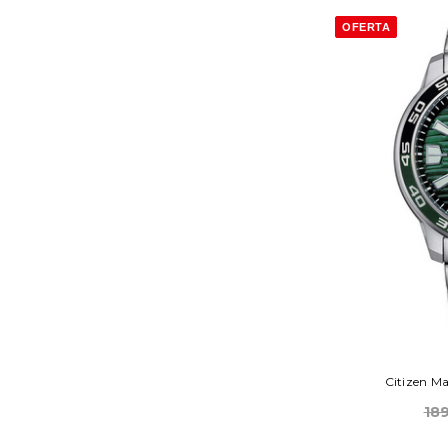
OFERTA
Citizen M
18