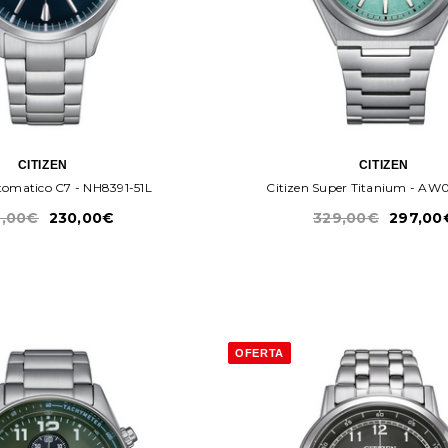
CITIZEN
CITIZEN
zen Automatico C7 - NH8391-51L
Citizen Super Titanium - AW
,00€
230,00€
329,00€
297,00
OFERTA