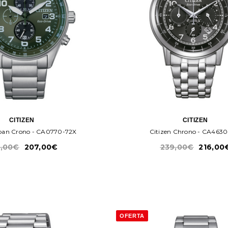
CITIZEN
CITIZEN
rban Crono - CA0770-72X
Citizen Chrono - CA4630
,00€
207,00€
239,00€
216,00
OFERTA