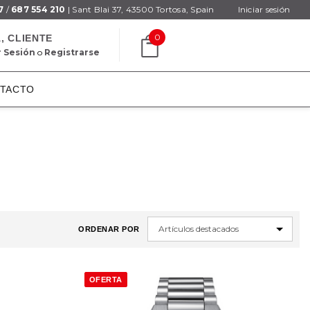
7
/
687 554 210
| Sant Blai 37, 43500 Tortosa, Spain
Iniciar sesión
0
, CLIENTE
r Sesión
o
Registrarse
TACTO
ORDENAR POR
OFERTA