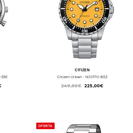
CITIZEN
-53E
Citizen Urban - NJ0170-83Z
€
249,00€
225,00€
OFERTA