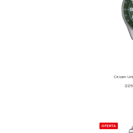
Citizen U
229
OFERTA