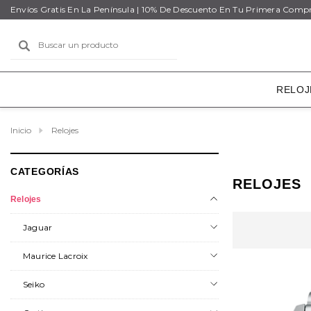
Envíos Gratis En La Península | 10% De Descuento En Tu Primera Comp
Buscar
RELOJ
Inicio
Relojes
CATEGORÍAS
RELOJES
Relojes
Jaguar
Maurice Lacroix
Seiko