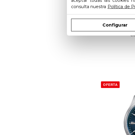
aceptar todas las cookies h
consulta nuestra
Política de P
Configurar
Certina DS 
C0
OFERTA