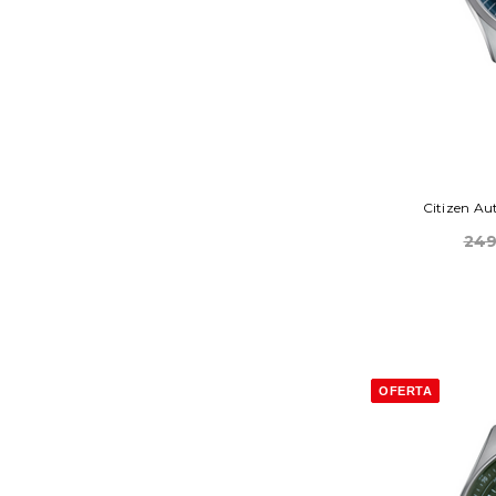
Citi
249
OFERTA