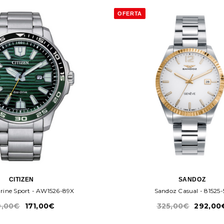
OFERTA
CITIZEN
SANDOZ
arine Sport - AW1526-89X
Sandoz Casual - 81525-
9,00€
171,00€
325,00€
292,00