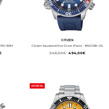
CITIZEN
0130-85M
Citizen Aqualand Eco-Drive (Pack) - BN2038-01L
€
548,00€
494,00€
OFERTA