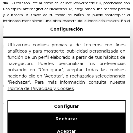
día. Su corazón late al ritmo del calibre Powermatic-80, potenciado con
una espiral antimagnética NivachronTM, asegurando una marcha precisa
y duradera. A través de su fondo de zafiro, se puede contemplar el
intrincado mecanismo, una obra maestra de la ingeniería relojera. En el
frente, vibrantes esferas, como el verde oscuro con un acabado de rayos de
Configuración
sol, añaden un toque de color al conjunto.
Utilizamos cookies propias y de terceros con fines
Los marcadores de hora y las agujas, resaltan con audacia sobre el dial,
analíticos y para mostrarte publicidad personalizada en
ofreciendo una legibilidad excepcional incluso en las horas nocturnas,
función de un perfil elaborado a partir de tus hábitos de
gracias a su recubrimiento de Super-LumiNova®. La pulsera de acero
LEER MÁS
navegación. Puedes personalizar tus preferencias
inoxidable, completamente rediseñada, se fusiona de manera armoniosa
pulsando en "Configurar", aceptar todas las cookies
con la caja, resaltando el estilo y la calidad de este reloj de alta gama.
haciendo clic en "Aceptar", o rechazarlas seleccionando
"Rechazar". Para más información consulta nuestra
Cada detalle, desde las líneas fluidas hasta los acabados meticulosos, refleja
FICHA TÉCNICA
Política de Privacidad y Cookies
.
la artesanía y la dedicación que caracterizan a esta pieza de relojería. Con
horas, minutos, segundos y una indicación de fecha, este reloj no solo
marca el tiempo, sino que también se convierte en una declaración de
Configurar
estilo y sofisticación.
Productos Relacionados
Rechazar
Aceptar