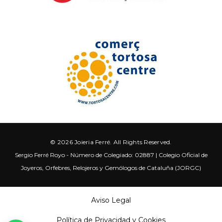
© 2026 Joieria Ferré. All Rights Reserved.
Sergio Ferré Royo - Número de Colegiado: 02887 | Colegio Oficial de
Joyeros, Orfebres, Relojeros y Gemólogos de Cataluña (JORGC)
Aviso Legal
Política de Privacidad y Cookies