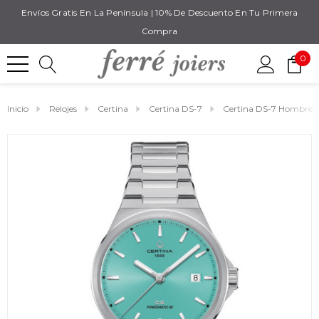
Envíos Gratis En La Península | 10% De Descuento En Tu Primera
Compra
0
Inicio
Relojes
Certina
Certina DS-7
Certina DS-7 Hombre