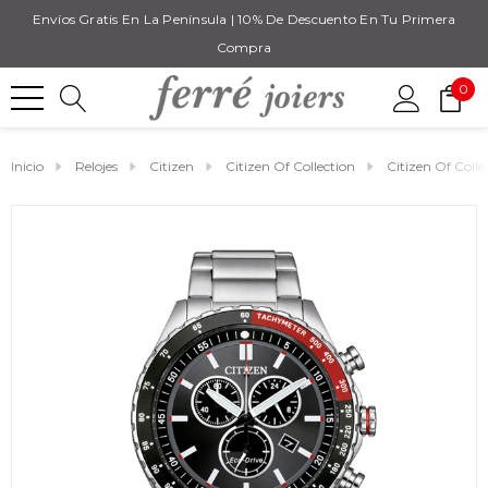
Envíos Gratis En La Península | 10% De Descuento En Tu Primera
Compra
0
Inicio
Relojes
Citizen
Citizen Of Collection
Citizen Of Coll