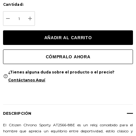
Cantidad:
Stock
actual:
DISMINUIR CANTIDAD:
AUMENTAR CANTIDAD:
¿Tienes alguna duda sobre el producto o el precio?
Contáctanos Aquí
DESCRIPCIÓN
El Citizen Chrono Sporty AT2566-88E es un reloj concebido para el
hombre que aprecia un equilibrio entre deportividad, estilo clásico y