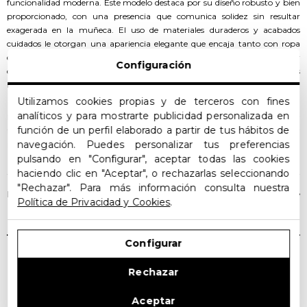
funcionalidad moderna. Este modelo destaca por su diseño robusto y bien
proporcionado, con una presencia que comunica solidez sin resultar
exagerada en la muñeca. El uso de materiales duraderos y acabados
cuidados le otorgan una apariencia elegante que encaja tanto con ropa
casual como con atuendos más formales. Su presencia visual es sobria y
Configuración
contundente, con una esfera negra profunda que realza los detalles y las
indicaciones de tiempo, aportando legibilidad y carácter.
Utilizamos cookies propias y de terceros con fines
analíticos y para mostrarte publicidad personalizada en
La tecnología Eco Drive permite que este reloj funcione con cualquier
función de un perfil elaborado a partir de tus hábitos de
fuente de luz, eliminando la necesidad de cambiar baterías y
LEER MÁS
navegación. Puedes personalizar tus preferencias
proporcionando un rendimiento continuo y sin complicaciones. La función
pulsando en "Configurar", aceptar todas las cookies
de cronógrafo añade versatilidad al instrumento, permitiendo medir
intervalos de tiempo con precisión y facilitando su uso en actividades
haciendo clic en "Aceptar", o rechazarlas seleccionando
deportivas o temporizaciones del día a día. La caja y el brazalete están
"Rechazar". Para más información consulta nuestra
FICHA TÉCNICA
fabricados en acero de alta calidad, con un acabado pulido que aporta
Política de Privacidad y Cookies
.
resistencia al paso del tiempo. El cristal mineral protege eficazmente la
esfera frente a arañazos y pequeños impactos, asegurando que la
legibilidad y el aspecto se mantengan intactos con el uso cotidiano.
Configurar
Productos Relacionados
Rechazar
Con un diámetro de 43 milímetros, el Citizen Chrono Sporty AT2566-88E
OFERTA
ofrece una presencia destacada sin resultar pesado ni incómodo,
adaptándose de forma natural a la muñeca masculina. La resistencia al
Aceptar