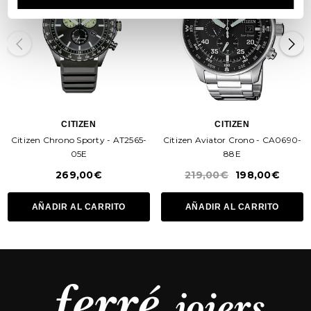
agua de hasta 10 bar permite afrontar con tranquilidad salpicaduras, lluvia
y actividades acuáticas ligeras como natación superficial, lo que lo
convierte en un compañero fiable para diversas situaciones. El brazalete
metálico de acero completa este conjunto, combinando resistencia y
confort, y aportando una sensación de calidad que se percibe al llevarlo
puesto. Este reloj es una opción atractiva para quien busca tecnología
práctica, estética deportiva y durabilidad en un solo dispositivo.
CITIZEN
CITIZEN
Citizen Chrono Sporty - AT2565-
Citizen Aviator Crono - CA0690-
05E
88E
269,00€
219,00€
198,00€
AÑADIR AL CARRITO
AÑADIR AL CARRITO