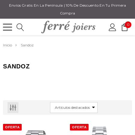
Envíos Gratis En La Península | 10% De Descuento En Tu Primera
Compra
0
Inicio
Sandoz
SANDOZ
OFERTA
OFERTA