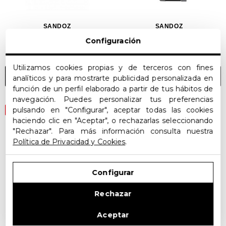
SANDOZ
SANDOZ
Sandoz - 81296-00
Sandoz - 81323-95
Configuración
335,00€
234,00€
395,00€
296,00€
Utilizamos cookies propias y de terceros con fines
AÑADIR AL CARRITO
AÑADIR AL CARRITO
analíticos y para mostrarte publicidad personalizada en
función de un perfil elaborado a partir de tus hábitos de
navegación. Puedes personalizar tus preferencias
pulsando en "Configurar", aceptar todas las cookies
OFERTA
OFERTA
haciendo clic en "Aceptar", o rechazarlas seleccionando
"Rechazar". Para más información consulta nuestra
Política de Privacidad y Cookies
.
Configurar
Rechazar
Aceptar
SANDOZ
SANDOZ