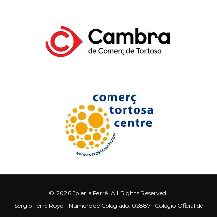
© 2026 Joieria Ferré. All Rights Reserved.
Sergio Ferré Royo - Número de Colegiado: 02887 | Colegio Oficial de