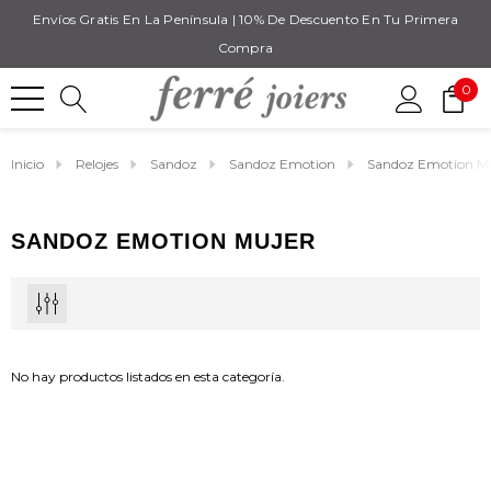
Envíos Gratis En La Península | 10% De Descuento En Tu Primera
Compra
0
Inicio
Relojes
Sandoz
Sandoz Emotion
Sandoz Emotion M
SANDOZ EMOTION MUJER
No hay productos listados en esta categoría.