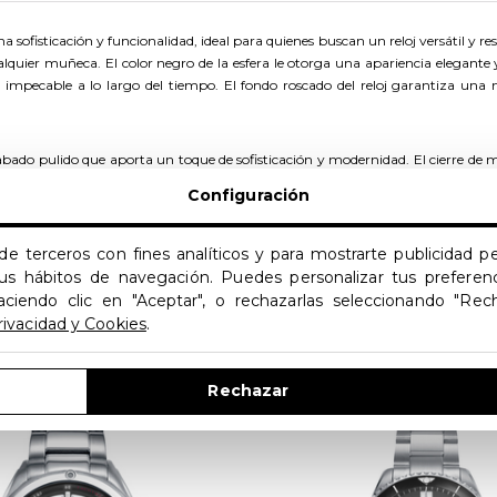
 sofisticación y funcionalidad, ideal para quienes buscan un reloj versátil y r
uier muñeca. El color negro de la esfera le otorga una apariencia elegante y 
impecable a lo largo del tiempo. El fondo roscado del reloj garantiza una 
abado pulido que aporta un toque de sofisticación y modernidad. El cierre de
de cuarzo analógico asegura una precisión extrema en la medición del tiempo,
Configuración
itud, ideal para quienes practican deportes o necesitan realizar seguimientos 
de terceros con fines analíticos y para mostrarte publicidad 
a actividades acuáticas, como nadar o practicar deportes acuáticos, sin compr
 tus hábitos de navegación. Puedes personalizar tus preferenc
deportivo de alta calidad.
aciendo clic en "Aceptar", o rechazarlas seleccionando "Rec
rivacidad y Cookies
.
Productos Relacionados
Rechazar
OFERTA