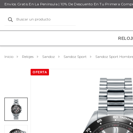
Envíos Gratis En La Península | 10% De Descuento En Tu Primera Comp
Buscar
RELOJ
Inicio
Relojes
Sandoz
Sandoz Sport
Sandoz Sport Hombr
OFERTA