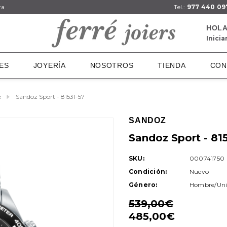
ra
Tel.:
977 440 09
HOLA
Inicia
ES
JOYERÍA
NOSOTROS
TIENDA
CON
e
Sandoz Sport - 81531-57
SANDOZ
Sandoz Sport - 81
SKU:
000741750
Condición:
Nuevo
Género:
Hombre/Uni
539,00€
485,00€