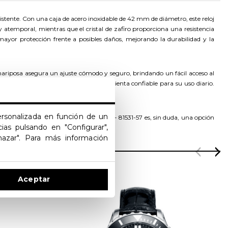
esistente. Con una caja de acero inoxidable de 42 mm de diámetro, este reloj
atemporal, mientras que el cristal de zafiro proporciona una resistencia
mayor protección frente a posibles daños, mejorando la durabilidad y la
 mariposa asegura un ajuste cómodo y seguro, brindando un fácil acceso al
 lo que hace de este reloj una herramienta confiable para su uso diario.
de tiempo precisos.
personalizada en función de un
ometer su rendimiento. El Sandoz Sport - 81531-57 es, sin duda, una opción
ias pulsando en "Configurar",
hazar". Para más información
Aceptar
OFERTA