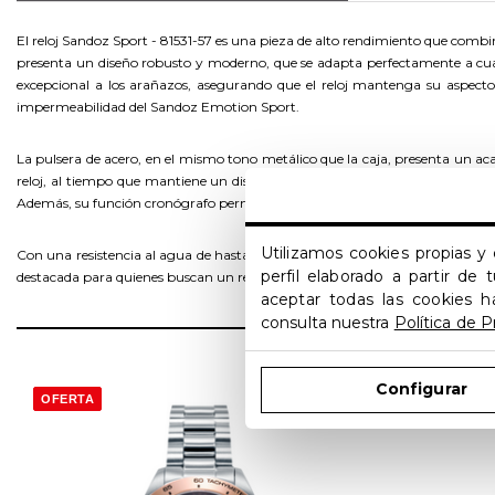
El reloj Sandoz Sport - 81531-57 es una pieza de alto rendimiento que combina
presenta un diseño robusto y moderno, que se adapta perfectamente a cualq
excepcional a los arañazos, asegurando que el reloj mantenga su aspecto 
impermeabilidad del Sandoz Emotion Sport.
La pulsera de acero, en el mismo tono metálico que la caja, presenta un ac
reloj, al tiempo que mantiene un diseño elegante y limpio. El movimiento 
Además, su función cronógrafo permite medir intervalos de tiempo con exact
Utilizamos cookies propias y 
Con una resistencia al agua de hasta 100 metros, este reloj es perfecto par
perfil elaborado a partir de
destacada para quienes buscan un reloj funcional, resistente y con un diseño 
aceptar todas las cookies h
consulta nuestra
Política de P
Configurar
OFERTA
OFERTA