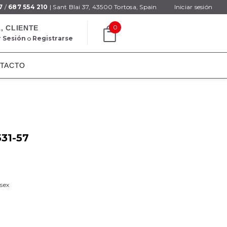
7
/
687 554 210
| Sant Blai 37, 43500 Tortosa, Spain
Iniciar sesión
0
, CLIENTE
r Sesión
o
Registrarse
TACTO
531-57
sex