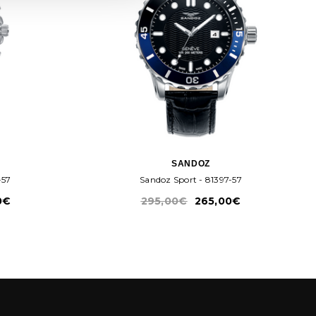
SANDOZ
3021-57
Sandoz Sport - 81397-57
0€
295,00€
265,00€